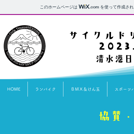
このホームページは
.com
を使って作成され
​サイクルド
2023
清水港日
HOME
ランバイク
ＢＭＸ＆けん玉
スポーツ
協賛